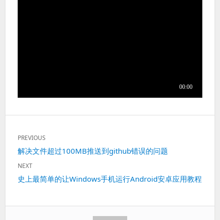
文
PREVIOUS
章
Previous
解决文件超过100MB推送到github错误的问题
导
post:
航
NEXT
Next
史上最简单的让Windows手机运行Android安卓应用教程
post: