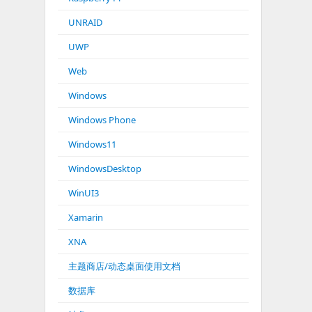
UNRAID
UWP
Web
Windows
Windows Phone
Windows11
WindowsDesktop
WinUI3
Xamarin
XNA
主题商店/动态桌面使用文档
数据库