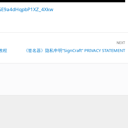
GbGE9a4dHqpbP1XZ_4Xkw
NEXT
用教程
Next
《签名器》隐私申明“SignCraft” PRIVACY STATEMENT
post: