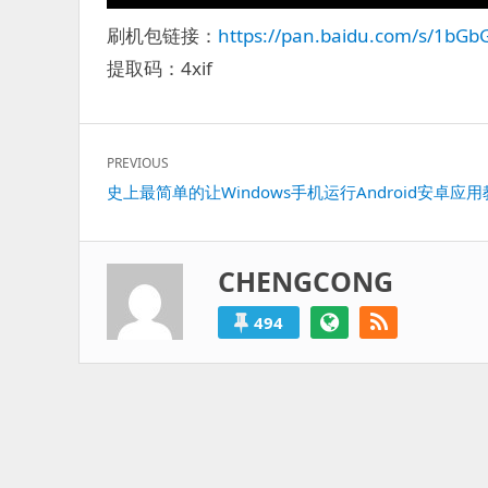
刷机包链接：
https://pan.baidu.com/s/1b
提取码：4xif
文
PREVIOUS
章
Previous
史上最简单的让Windows手机运行Android安卓应
导
post:
航
CHENGCONG
494