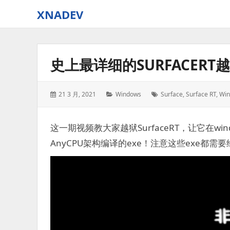
XNADEV
史上最详细的SURFACERT
Posted
Categories:
Tags:
21 3 月, 2021
Windows
Surface
,
Surface RT
,
Win
on:
这一期视频教大家越狱SurfaceRT，让它在wind
AnyCPU架构编译的exe！注意这些exe