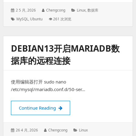
Posted
Author:
Categories:
2 5 月, 2026
Chengcong
Linux
,
数据库
on:
Tags:
MySQL
,
Ubuntu
👁 261 次浏览
DEBIAN13开启MARIADB数
据库的远程连接
使用编辑器打开 sudo nano
/etc/mysql/mariadb.conf.d/50-ser…
Debian13开启MariaDB数据库的远程
Continue Reading
Posted
Author:
Categories:
26 4 月, 2026
Chengcong
Linux
on: