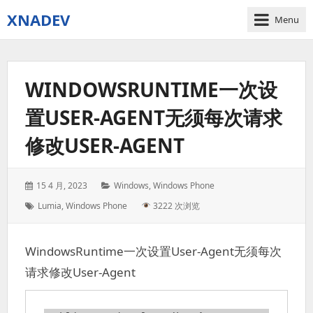
XNADEV
Menu
WINDOWSRUNTIME一次设
置USER-AGENT无须每次请求
修改USER-AGENT
Posted
Categories:
15 4 月, 2023
Windows
,
Windows Phone
on:
Tags:
Lumia
,
Windows Phone
3222 次浏览
WindowsRuntime一次设置User-Agent无须每次
请求修改User-Agent