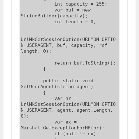
            int capacity = 255;

            var buf = new 
StringBuilder(capacity);

            int length = 0;

UrlMkGetSessionOption(URLMON_OPTIO
N_USERAGENT, buf, capacity, ref 
length, 0);

            return buf.ToString();

        }

        public static void 
SetUserAgent(string agent)

        {

            var hr = 
UrlMkSetSessionOption(URLMON_OPTIO
N_USERAGENT, agent, agent.Length, 
0);

            var ex = 
Marshal.GetExceptionForHR(hr);

            if (null != ex)
