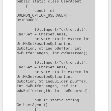
public static class UserAgent

    {

        const int 
URLMON_OPTION_USERAGENT = 
0x10000001;

        [DllImport("urlmon.dll", 
CharSet = CharSet.Ansi)]

        private static extern int 
UrlMkSetSessionOption(int 
dwOption, string pBuffer, int 
dwBufferLength, int dwReserved);

        [DllImport("urlmon.dll", 
CharSet = CharSet.Ansi)]

        private static extern int 
UrlMkGetSessionOption(int 
dwOption, StringBuilder pBuffer, 
int dwBufferLength, ref int 
pdwBufferLength, int dwReserved);

        public static string 
GetUserAgent()

        {
