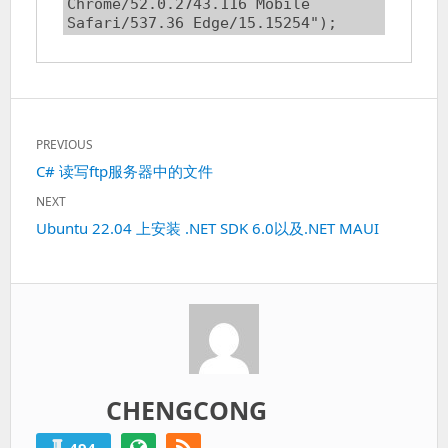
Chrome/52.0.2743.116 Mobile 
Safari/537.36 Edge/15.15254");
文
PREVIOUS
章
Previous
C# 读写ftp服务器中的文件
导
post:
航
NEXT
Next
Ubuntu 22.04 上安装 .NET SDK 6.0以及.NET MAUI
post:
CHENGCONG
494