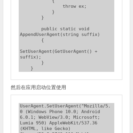
            {

                throw ex;

            }

        }

        public static void 
AppendUserAgent(string suffix)

        {

SetUserAgent(GetUserAgent() + 
suffix);

        }

    }
然后在应用启动位置使用
UserAgent.SetUserAgent("Mozilla/5.
0 (Windows Phone 10.0; Android 
6.0.1; WebView/3.0; Microsoft; 
Lumia 950) AppleWebKit/537.36 
(KHTML, like Gecko) 