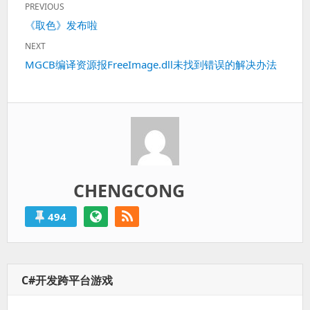
PREVIOUS
章
Previous
《取色》发布啦
导
post:
航
NEXT
Next
MGCB编译资源报FreeImage.dll未找到错误的解决办法
post:
CHENGCONG
494
C#开发跨平台游戏