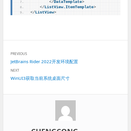
</
DataTemplate
>
</
ListView.ItemTemplate
>
</
ListView
>
文
PREVIOUS
章
Previous
JetBrains Rider 2022开发环境配置
导
post:
航
NEXT
Next
WinUI3获取当前系统桌面尺寸
post: