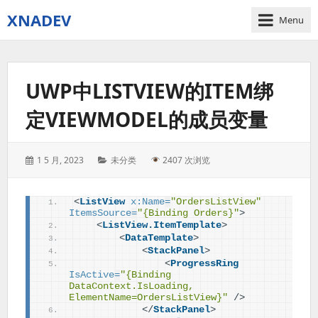
XNADEV
Menu
UWP中LISTVIEW的ITEM绑
定VIEWMODEL的成员变量
Posted
Categories:
1 5 月, 2023
未分类
2407 次浏览
on:
<
ListView
x:Name
=
"OrdersListView"
ItemsSource
=
"{Binding Orders}"
>
<
ListView.ItemTemplate
>
<
DataTemplate
>
<
StackPanel
>
<
ProgressRing
IsActive
=
"{Binding 
DataContext.IsLoading, 
ElementName=OrdersListView}"
/>
</
StackPanel
>