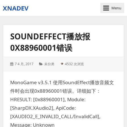
XNADEV
Menu
SOUNDEFFECT播放报
0X88960001错误
Posted
Categories:
7 4 月, 2017
未分类
4532 次浏览
on:
MonoGame v3.5.1 使用SoundEffect播放音频文
件时会出现0x88960001错误。详细如下：
HRESULT: [0x88960001], Module:
[SharpDX.XAudio2], ApiCode:
[XAUDIO2_E_INVALID_CALL/InvalidCall],
Message: Unknown