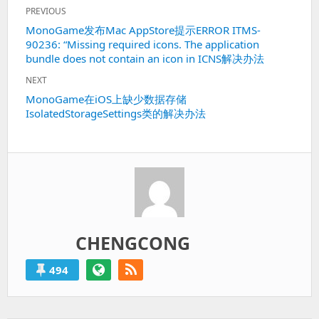
文
PREVIOUS
章
Previous
MonoGame发布Mac AppStore提示ERROR ITMS-
导
90236: “Missing required icons. The application
post:
航
bundle does not contain an icon in ICNS解决办法
NEXT
Next
MonoGame在iOS上缺少数据存储
IsolatedStorageSettings类的解决办法
post:
CHENGCONG
494