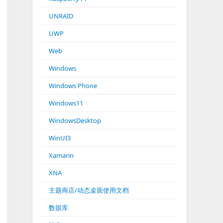
UNRAID
UWP
Web
Windows
Windows Phone
Windows11
WindowsDesktop
WinUI3
Xamarin
XNA
主题商店/动态桌面使用文档
数据库