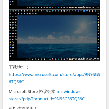
下载地址：
https://www.microsoft.com/store/apps/9N9SGS
6TQS6C
Microsoft Store 协议链接:
ms-windows-
store://pdp/?productid=9N9SGS6TQS6C
可以选择试用！