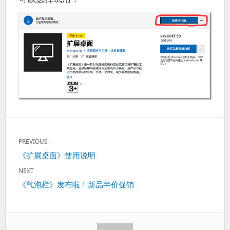
文
PREVIOUS
章
Previous
《扩展桌面》使用说明
导
post:
航
NEXT
Next
《气泡栏》发布啦！新品半价促销
post: