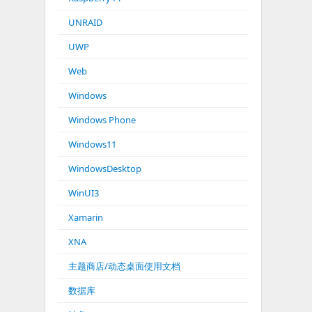
UNRAID
UWP
Web
Windows
Windows Phone
Windows11
WindowsDesktop
WinUI3
Xamarin
XNA
主题商店/动态桌面使用文档
数据库