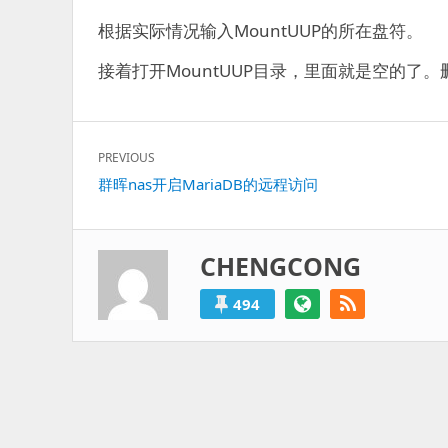
根据实际情况输入MountUUP的所在盘符。
接着打开MountUUP目录，里面就是空的了。删
文
PREVIOUS
章
Previous
群晖nas开启MariaDB的远程访问
导
post:
航
CHENGCONG
494