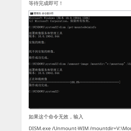
等待完成即可！
如果这个命令无效，输入
DISM.exe /Unmount-WIM /mountdir=V:\Mou