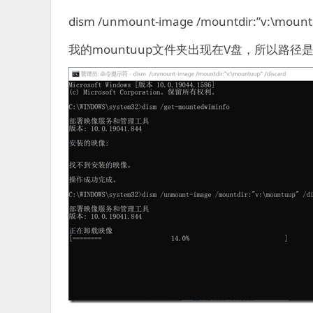
dism /unmount-image /mountdir:”v:\mountu
我的mountuup文件夹出现在V盘，所以路径是v: