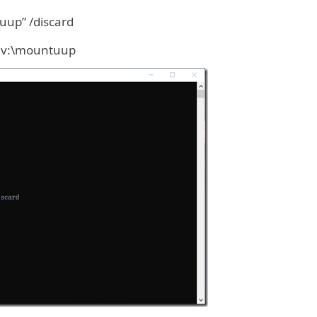
up” /discard
\mountuup