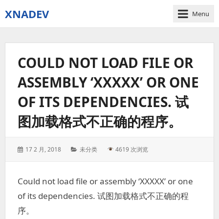
XNADEV
Menu
COULD NOT LOAD FILE OR
ASSEMBLY ‘XXXXX’ OR ONE
OF ITS DEPENDENCIES. 试
图加载格式不正确的程序。
Posted
Categories:
17 2 月, 2018
未分类
4619 次浏览
on:
Could not load file or assembly ‘XXXXX’ or one
of its dependencies. 试图加载格式不正确的程
序。