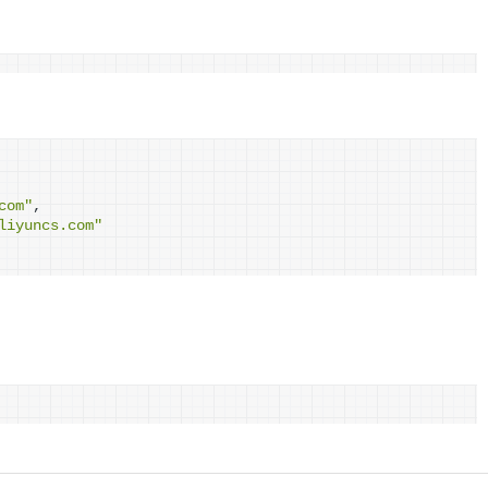
com"
,
liyuncs.com"