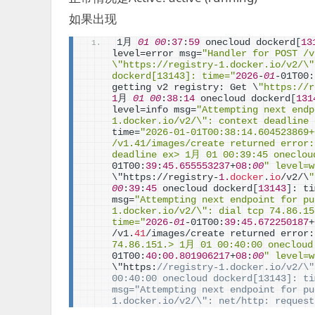
如果出现
1月 
01
00
:
37
:
59
 onecloud dockerd
[
13
level=error msg=
"Handler for POST /v
\"https://registry-1.docker.io/v2/\"
dockerd[13143]: time="
2026
-
01
-01T00:
getting v2 registry: Get \
"https://r
1
月 
01
00
:
38
:
14
 onecloud dockerd
[
131
level=info msg=
"Attempting next endp
1.docker.io/v2/\": context deadline 
time=
"2026-01-01T00:38:14.604523869+
/v1.41/images/create returned error:
deadline ex> 1月 01 00:39:45 oneclou
01T00:
39
:
45.655553237
+
08
:
00
" level=w
\"https://registry-
1.
docker
.
io
/v2/\
"
00
:
39
:
45
 onecloud dockerd
[
13143
]
: ti
msg=
"Attempting next endpoint for pu
1.docker.io/v2/\": dial tcp 74.86.15
time="
2026
-
01
-01T00:
39
:
45.672250187
+
/v1.
41
/images/create returned error:
74.86.151.> 1月 01 00:40:00 onecloud
01T00:
40
:
00.801906217
+
08
:
00
" level=w
\"https:
//registry-1.docker.io/v2/\"
00:40:00 onecloud dockerd[13143]: ti
msg="Attempting next endpoint for pu
1.docker.io/v2/\": net/http: request