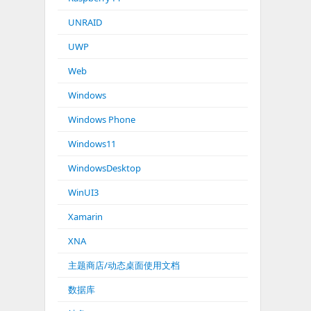
UNRAID
UWP
Web
Windows
Windows Phone
Windows11
WindowsDesktop
WinUI3
Xamarin
XNA
主题商店/动态桌面使用文档
数据库