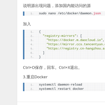
说明源出现问题，添加国内能访问的源
sudo nano /etc/docker/daemon.
json
加入
{
"registry-mirrors"
: 
[
"https://docker.m.daocloud.io"
,
"https://mirror.ccs.tencentyun.
"https://registry.cn-hangzhou.a
]
}
Ctrl+O保存，回车。Ctrl+X退出。
3.重启Docker
systemctl daemon-reload
systemctl restart docker