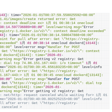
143
]
: time=
"2026-01-01T00:37:59.558025592+08:00"
1.41/images/create returned error: Get 
: context deadline ex> 1月 01 00:38:14 onecloud 
38
:
14.597736889
+
08
:
00
" level=warning msg="
Error 
egistry-1.docker.io/v2/\": context deadline exceeded"
43
]
: time=
"2026-01-01T00:38:14.598047888+08:00"
oint for pull after error: Get \"https://registry-
exceeded"
1
月 
01
00
:
38
:
14
 onecloud dockerd
[
13143
]
: 
08:00"
 level=error msg=
"Handler for POST 
 Get \"https://registry-1.docker.io/v2/\": context 
d dockerd[13143]: time="
2026
-
01
-
arning msg="
Error getting v2 registry: Get 
: dial tcp 74.86.151.167:443: i/o timeout"
1
月 
01
me=
"2026-01-01T00:39:45.656183235+08:00"
 level=info 
ll after error: Get \"https://registry-
1.167:443:> 1月 01 00:39:45 onecloud dockerd[13143]: 
08
:
00
" level=error msg="
Handler 
for
 POST 
 Get \
"https://registry-1.docker.io/v2/\": dial tcp 
 dockerd[13143]: time="
2026
-
01
-
arning msg="
Error getting v2 registry: Get 
: net/http: request canceled while waiting for> 1月 01 
me="2026-01-01T00:40:00.802525215+08:00" level=info 
ll after error: Get \"https://registry-
 canceled >