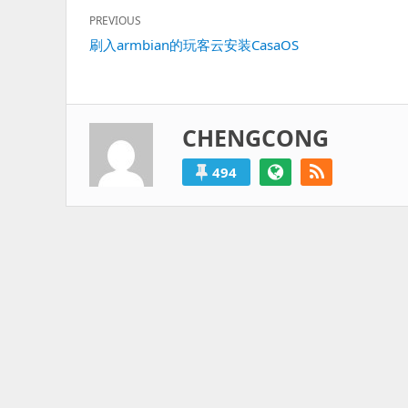
文
PREVIOUS
章
Previous
刷入armbian的玩客云安装CasaOS
导
post:
航
CHENGCONG
494