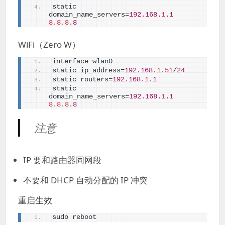
static 
domain_name_servers=
192.168
.
1
.
1
8
.
8
.
8
.
8
WiFi（Zero W）
interface wlan0
static ip_address=
192.168
.
1
.
51
/
24
static routers=
192.168
.
1
.
1
static 
domain_name_servers=
192.168
.
1
.
1
8
.
8
.
8
.
8
注意
IP 要和路由器同网段
不要和 DHCP 自动分配的 IP 冲突
重启生效
sudo reboot