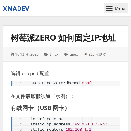
XNADEV
Menu
树莓派ZERO 如何固定IP地址
Posted
Categories:
Tags:
16 12 月, 2025
Linux
Linux
227 次浏览
on:
编辑 dhcpcd 配置
sudo nano /etc/dhcpcd.
conf
在
文件最底部
添加（示例）：
有线网卡（USB 网卡）
interface eth0
static ip_address=
192.168
.
1
.
50
/
24
static routers=
192.168
.
1
.
1