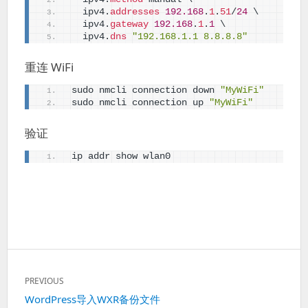
  ipv4.
addresses
192.168
.
1
.
51
/
24
 \
  ipv4.
gateway
192.168
.
1
.
1
 \
  ipv4.
dns
"192.168.1.1 8.8.8.8"
重连 WiFi
sudo nmcli connection down 
"MyWiFi"
sudo nmcli connection up 
"MyWiFi"
验证
ip addr show wlan0
文
PREVIOUS
章
Previous
WordPress导入WXR备份文件
导