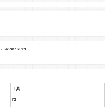
/ MobaXterm）
工具
rz