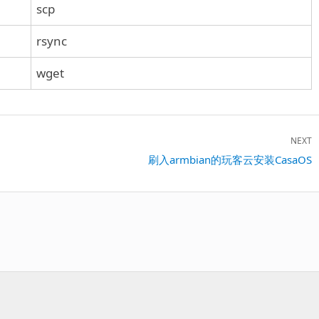
scp
rsync
wget
NEXT
Next
刷入armbian的玩客云安装CasaOS
post: