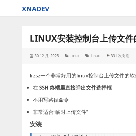
XNADEV
LINUX安装控制台上传文件的
Posted
Categories:
Tags:
30 12 月, 2025
Linux
Linux
331 次浏览
on:
lrzsz一个非常好用的linux控制台上传文件的软
在
SSH 终端里直接弹出文件选择框
不用写路径命令
非常适合“临时上传文件”
安装
sudo apt update