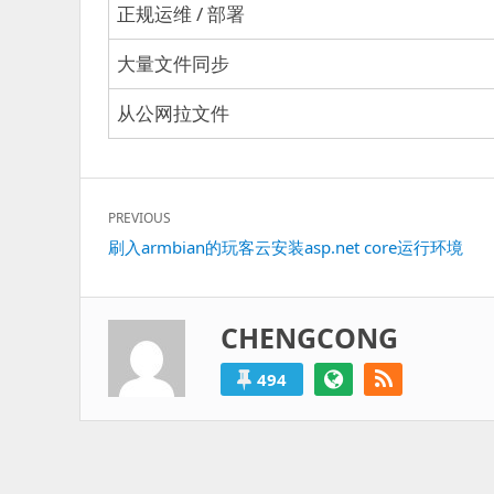
正规运维 / 部署
大量文件同步
从公网拉文件
文
PREVIOUS
章
Previous
刷入armbian的玩客云安装asp.net core运行环境
导
post:
航
CHENGCONG
494