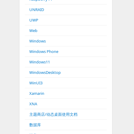
UNRAID
UWP
Web
Windows
Windows Phone
Windows11
WindowsDesktop
WinUI3
Xamarin
XNA
主题商店/动态桌面使用文档
数据库