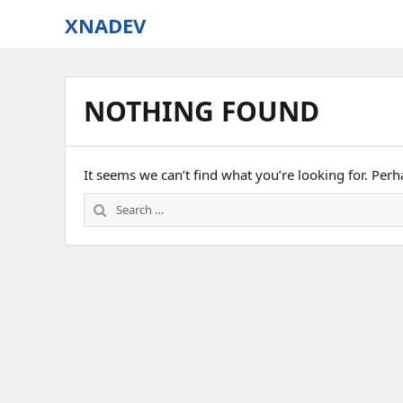
XNADEV
NOTHING FOUND
It seems we can’t find what you’re looking for. Per
Search
for: