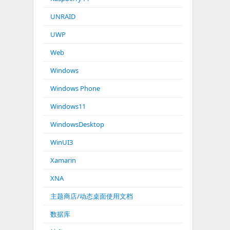
UNRAID
UWP
Web
Windows
Windows Phone
Windows11
WindowsDesktop
WinUI3
Xamarin
XNA
主题商店/动态桌面使用文档
数据库