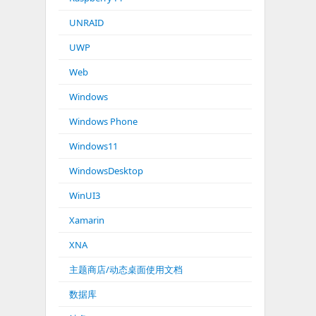
UNRAID
UWP
Web
Windows
Windows Phone
Windows11
WindowsDesktop
WinUI3
Xamarin
XNA
主题商店/动态桌面使用文档
数据库