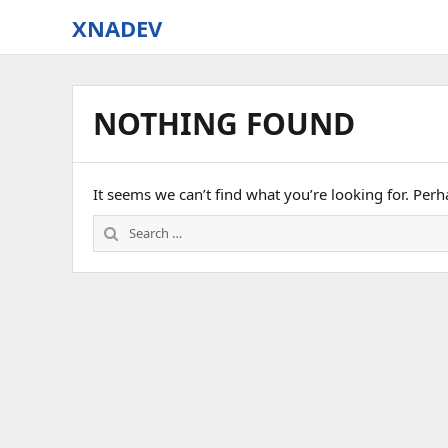
XNADEV
NOTHING FOUND
It seems we can’t find what you’re looking for. Per
Search
for: