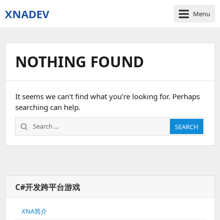
XNADEV
Menu
NOTHING FOUND
It seems we can’t find what you’re looking for. Perhaps
searching can help.
Search
SEARCH
for:
C#开发跨平台游戏
XNA简介