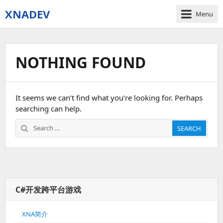
XNADEV
Menu
NOTHING FOUND
It seems we can’t find what you’re looking for. Perhaps
searching can help.
Search
SEARCH
for:
C#开发跨平台游戏
XNA简介