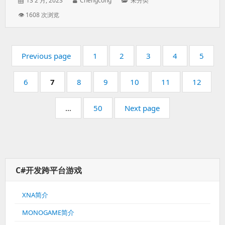
13 2 月, 2023
Chengcong
未分类
on:
👁 1608 次浏览
Pagination
Page:
Page:
Page:
Page:
Page:
Previous page
1
2
3
4
5
Page:
Page:
Page:
Page:
Page:
Page:
Page:
6
7
8
9
10
11
12
Page:
…
50
Next page
C#开发跨平台游戏
XNA简介
MONOGAME简介