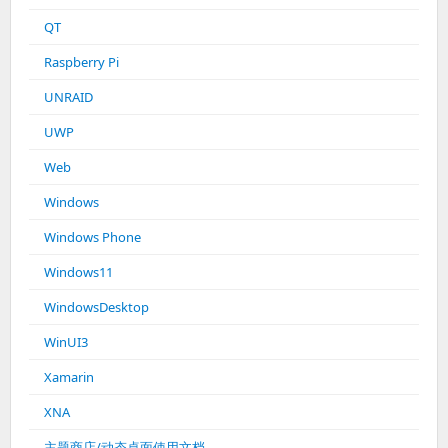
QT
Raspberry Pi
UNRAID
UWP
Web
Windows
Windows Phone
Windows11
WindowsDesktop
WinUI3
Xamarin
XNA
主题商店/动态桌面使用文档