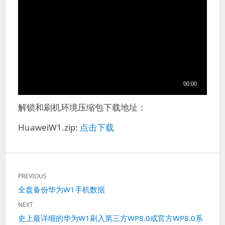
解锁和刷机环境压缩包下载地址：
HuaweiW1.zip:
点击下载
文
PREVIOUS
章
Previous
全盘备份华为W1手机数据
导
post:
航
NEXT
Next
史上最详细的华为W1刷入第三方WP8.0或官方WP8.0系