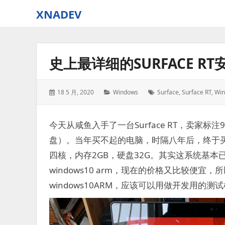
XNADEV
史上最详细的SURFACE RT
Posted
Categories:
Tags:
18 5 月, 2020
Windows
Surface
,
Surface RT
,
Win
on:
今天从咸鱼入手了一台Surface RT，卖家标注
盘）。当年买不起的电脑，时隔八年后，终于买的起了！此
四核，内存2GB，硬盘32G。其实这系统基
windows10 arm，现在的价格又比较便
windows10ARM，应该可以用做开发用的测