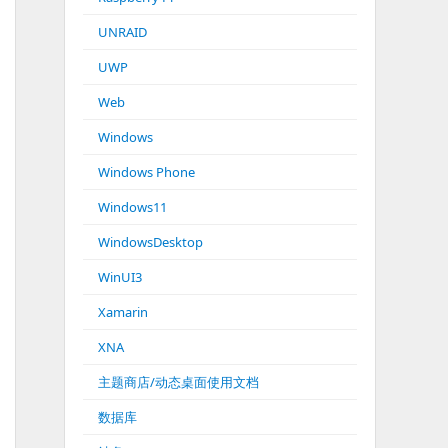
UNRAID
UWP
Web
Windows
Windows Phone
Windows11
WindowsDesktop
WinUI3
Xamarin
XNA
主题商店/动态桌面使用文档
数据库