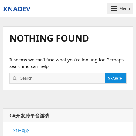
XNADEV
Menu
NOTHING FOUND
It seems we can’t find what you’re looking for. Perhaps
searching can help.
Search
SEARCH
for:
C#开发跨平台游戏
XNA简介