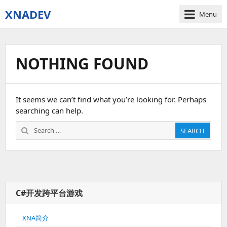
XNADEV
Menu
NOTHING FOUND
It seems we can’t find what you’re looking for. Perhaps
searching can help.
Search
SEARCH
for:
C#开发跨平台游戏
XNA简介