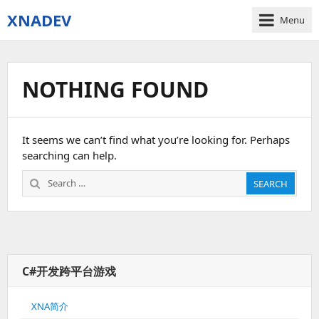
XNADEV
Menu
NOTHING FOUND
It seems we can’t find what you’re looking for. Perhaps
searching can help.
Search
SEARCH
for:
C#开发跨平台游戏
XNA简介