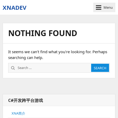
XNADEV
Menu
NOTHING FOUND
It seems we can’t find what you’re looking for. Perhaps
searching can help.
Search
SEARCH
for:
C#开发跨平台游戏
XNA简介