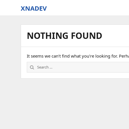
XNADEV
NOTHING FOUND
It seems we can’t find what you’re looking for. Per
Search
for: