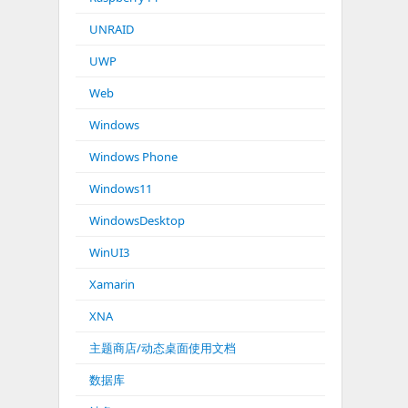
UNRAID
UWP
Web
Windows
Windows Phone
Windows11
WindowsDesktop
WinUI3
Xamarin
XNA
主题商店/动态桌面使用文档
数据库