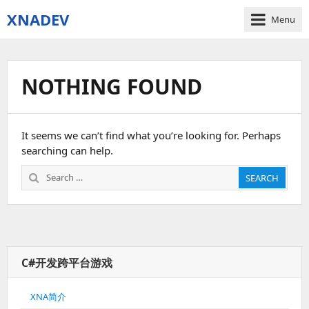
XNADEV
Menu
NOTHING FOUND
It seems we can’t find what you’re looking for. Perhaps
searching can help.
Search
SEARCH
for:
C#开发跨平台游戏
XNA简介