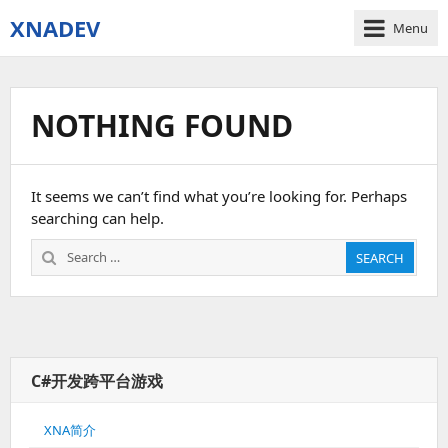
XNADEV
Menu
NOTHING FOUND
It seems we can’t find what you’re looking for. Perhaps
searching can help.
Search
SEARCH
for:
C#开发跨平台游戏
XNA简介