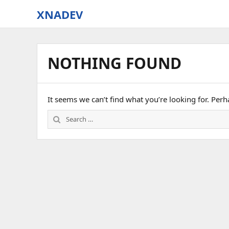
XNADEV
NOTHING FOUND
It seems we can’t find what you’re looking for. Per
Search
for: