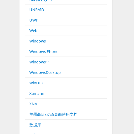
UNRAID
UWP
Web
Windows
Windows Phone
Windows11
WindowsDesktop
WinUI3
Xamarin
XNA
主题商店/动态桌面使用文档
数据库