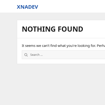
XNADEV
NOTHING FOUND
It seems we can’t find what you’re looking for. Per
Search
for: