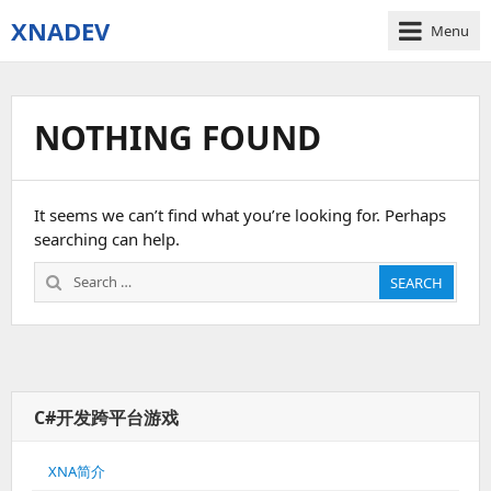
XNADEV
Menu
NOTHING FOUND
It seems we can’t find what you’re looking for. Perhaps
searching can help.
Search
SEARCH
for:
C#开发跨平台游戏
XNA简介