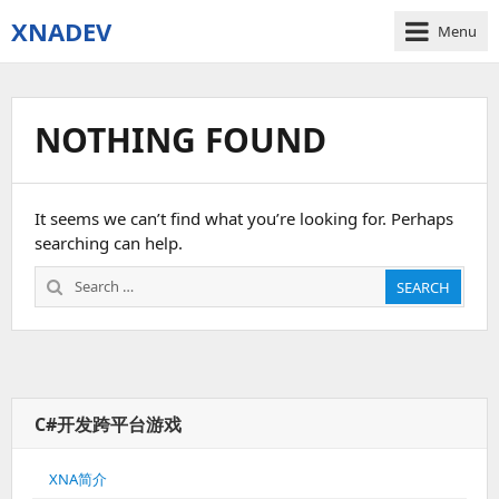
XNADEV
Menu
NOTHING FOUND
It seems we can’t find what you’re looking for. Perhaps
searching can help.
Search
SEARCH
for:
C#开发跨平台游戏
XNA简介