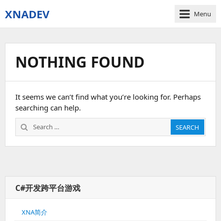
XNADEV
Menu
NOTHING FOUND
It seems we can’t find what you’re looking for. Perhaps
searching can help.
Search
SEARCH
for:
C#开发跨平台游戏
XNA简介